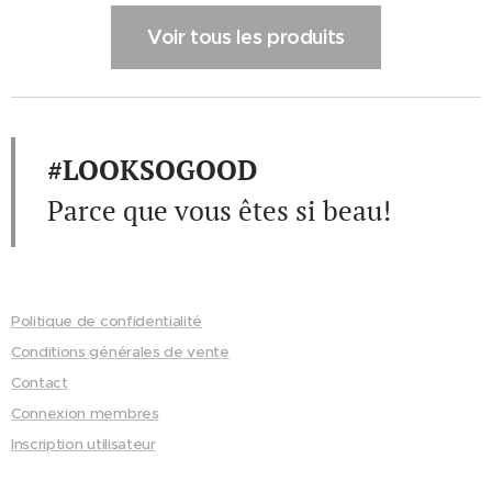
matric
Voir tous les produits
e
acryliq
ue
lipophil
e
#LOOKSOGOOD
moder
Parce que vous êtes si beau!
ne,
garanti
ssant
une
Politique de confidentialité
texture
Conditions générales de vente
douce,
Contact
non
Connexion membres
irritant
Inscription utilisateur
e,
facile à