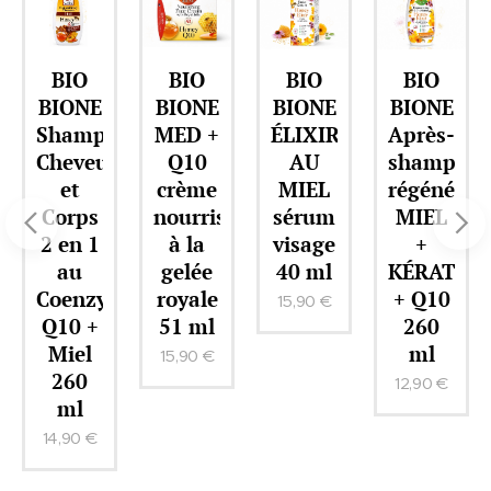
es.
Produit
de la
BIO
BIO
BIO
BIO
marqu
BIONE
BIONE
BIONE
BIONE
e
o
MED +
ÉLIXIR
Après-
ELIXIR
BIONE
x
Q10
AU
shampooing
DE
COSME
crème
MIEL
régénérant
MIEL
TICS
nourrissante
sérum
MIEL
crème
en
à la
visage
+
régénéran
qualité
gelée
40 ml
KÉRATINE
pour
me
royale
+ Q10
le
BIO.
15,90
€
51 ml
260
visage
Cette
ml
51 ml
15,90
€
crème
12,90
€
14,90
€
premiu
m est
basée
sur une