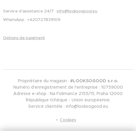
étaler
Service d'assistance 24/7 :
info@looksogood.eu
et
WhatsApp : +420727839109
rapide
ment
Options de paiement
absorb
ée. La
gelée
royale
est
consid
Propriétaire du magasin :
#LOOKSOGOOD s.r.o.
Numéro d'enregistrement de l'entreprise : 10759000
érée
Adresse e-shop : Na Folimance 2155/15, Praha 12000
comm
République tchèque - Union européenne.
e le
Service clientèle : info@looksogood.eu
compl
Cookies
exe
nutritio
Langues