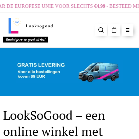
E EUROPESE UNIE VOOR SLECHTS
€4,99
- BESTEED MINS
Looksogood
Omdat je er zo goed uitziet!
LookSoGood – een
online winkel met