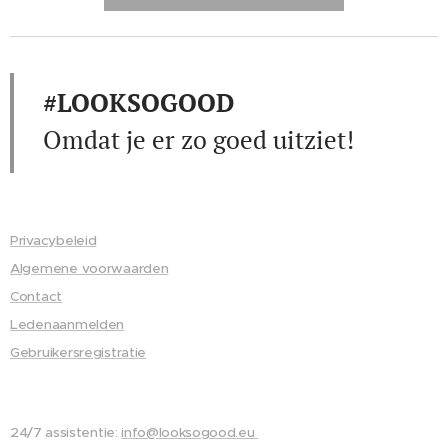
van
een
moder
#LOOKSOGOOD
ne
lipofiel
Omdat je er zo goed uitziet!
e
acrylaa
tmatrix
–
Privacybeleid
zonder
Algemene voorwaarden
niet-
Contact
ionoge
Ledenaanmelden
ne
Gebruikersregistratie
emulg
atoren
(0,0%),
24/7 assistentie:
info@looksogood.eu