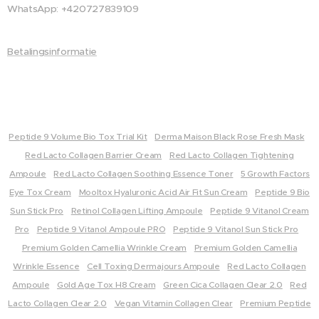
met
WhatsApp: +420727839109
fysiolo
gische
Betalingsinformatie
pH en
vetfas
e tot
15%. Hij
Peptide 9 Volume Bio Tox Trial Kit
Derma Maison Black Rose Fresh Mask
is
Red Lacto Collagen Barrier Cream
Red Lacto Collagen Tightening
uitzond
Ampoule
Red Lacto Collagen Soothing Essence Toner
5 Growth Factors
erlijk
Eye Tox Cream
Mooltox Hyaluronic Acid Air Fit Sun Cream
Peptide 9 Bio
mild,
Sun Stick Pro
Retinol Collagen Lifting Ampoule
Peptide 9 Vitanol Cream
niet
Pro
Peptide 9 Vitanol Ampoule PRO
Peptide 9 Vitanol Sun Stick Pro
irritere
Premium Golden Camellia Wrinkle Cream
Premium Golden Camellia
nd,
Wrinkle Essence
Cell Toxing Dermajours Ampoule
Red Lacto Collagen
makkel
Ampoule
Gold Age Tox H8 Cream
Green Cica Collagen Clear 2.0
Red
ijk
Lacto Collagen Clear 2.0
Vegan Vitamin Collagen Clear
Premium Peptide
smeer