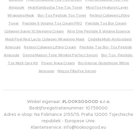
Belang
Ampoule
Hyal Kombucha Tea-Tox Toner
MoolTox Hyaluron Layer
rijkste
Wrapping Mask
Bor-Tox Peptide Tox Toner
Retinol Collagen Lifting
ingredi
Toner
Peptide 9 Volume Tox Cream PRO
Peptide Tox Bor Cream
ënten
Collagen Super 10 Sleeping Cream
All in One Peptide 9 Volume Essence
en hun
Medi Peel Red Lacto Collagen Wrapping Mask
Cindella Multi-Antioxidant
eigens
Ampoule
Retinol Collagen Lifting Cream
Peptide-Tox Bor-Tox Peptide
chapp
Ampoule
Derma Maison Time Wrinkle Perfect Serum
Bor-Tox -Peptide-
en:
Tox Multi Care Kit
Power Aqua Cream
Bio Intense Glutathione White
Koningi
Ampoule
Mezzo Filla Eye Serum
nneng
elei –
het
meest
Winkel eigenaar:
#LOOKSOGOOD s.r.o.
compl
Bedrijfsregistratienummer: 10759000
Adres e-shop: Na Folimance 2155/15, Praha 12000 Tsjechische
exe
republiek - Europese Unie.
natuurli
Klantenservice: info@looksogood.eu
jke