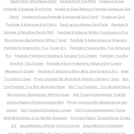
Naite 1000 Shot Neck Stick
Herbal Peel Tox PRO
Hyaluron Aqua
baar
Peptide 9 Ampule Eye Patch
Hyaluron Dark Benone Peptide Ampoule Eye
en
Patch
Hyaluron Rose Peptide 9 Ampoule Eye Patch
Hyaluron Cica
wordt
Peptide 9 Ampoule Eye Patch
Red Lactocollagen Eye Pads
Peptide 9
snel
Volume Lifting Eye Patch PRO
Peptide 9 Volume White Cica Essence Pro
geabs
Bio-Intense Glutathione White Toner
Peptide 9 Aqua Essence Emulsion
orbeer
Peptide 9 Volume Bio Tox Toner Pro
Peptide 9 Volume Bio Tox Ampoule
d.
Pro
Peptide Peptide 9 Volume & Tension Tox Cream
Peptide-Tox Bor
Geschi
Eye Bor-Tox Cream
Peptide 9 Eye Hyaluronic Volumy Eye Cream
kt voor
Melanon X Cream
Peptide 9 Volume Lifting All In One Essence Pro
Algo
normal
Tox Deep Clear
Phyto Cica Nol B5 AHA BHA Vitamin Calming Toner
Bor-
e,
Tox Peptide Tox-Bor Ampoule Mask
Bor-Tox Peptide - Tox Wrinkle Stick
droge,
Bio Intense Glutathione White Cream
Cell Toxing Dermajours Trial Kit
rijpe en
Derma Maison Firming Active Mist
Phyto Cica-Nol B5 Calming Drop Gel
gevoeli
Cream
Cell Toxing Dermajours cream
Cell Toxing Dermajours Toner
ge
AHA BHA Amino Cica-Nol B5 Ampoule
Premium Naite Thread Neck Cream
2.0
Aqua Mooltox Water-Fit Sun Serum
Aqua Mooltox Sparkling
huid.
Essence
Hyal Kombucha Tea-Tox Cream
Hyal Kombucha Tea-Tox