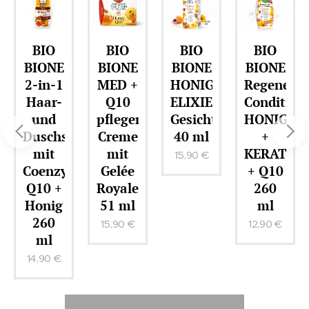
BIO
BIO
BIO
BIO
BIONE
BIONE
BIONE
BIONE
2-in-1
MED +
HONIG-
Regenerie
Haar-
Q10
ELIXIER
Condition
siger
und
pflegende
Gesichtsserum
HONIG
Duschshampoo
Creme
40 ml
+
mit
mit
KERATIN
15,90
€
Coenzym
Gelée
+ Q10
er
Q10 +
Royale
260
Honig
51 ml
ml
260
15,90
€
12,90
€
ml
14,90
€