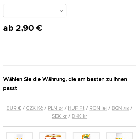
ab
2,90
€
Wählen Sie die Währung, die am besten zu Ihnen
passt
EUR €
/
CZK Kč
/
PLN zł
/
HUF Ft
/
RON lei
/
BGN лв
/
SEK kr
/
DKK kr