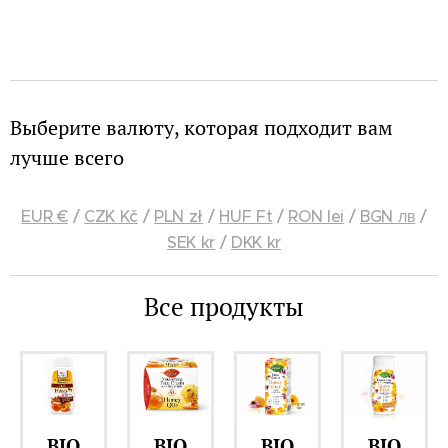
Выберите валюту, которая подходит вам
лучше всего
EUR €
/
CZK Kč
/
PLN zł
/
HUF Ft
/
RON lei
/
BGN лв
/
SEK kr
/
DKK kr
Все продукты
BIO
BIO
BIO
BIO