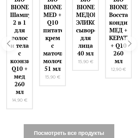
BIONE
BIONE
BIONE
BIONE
ЫЙ
Шампунь
MED +
МЕДОВЫЙ
Восстан
ИР
2 в 1
Q10
ЭЛИКСИР
кондици
ное
для
питательный
сыворотка
МЕД +
о
волос
крем
для
КЕРАТИН
и тела
с
лица
+ Q10
с
маточным
40 мл
260
жа
коэнзимом
молочком
мл
15,90
€
Q10 +
51 мл
12,90
€
мед
15,90
€
260
мл
14,90
€
Посмотреть все продукты