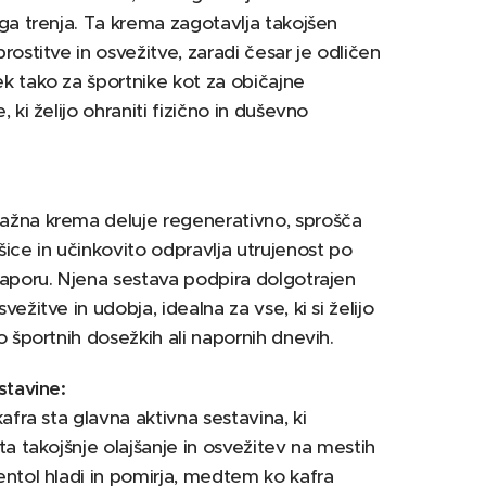
ga trenja. Ta krema zagotavlja takojšen
rostitve in osvežitve, zaradi česar je odličen
 tako za športnike kot za običajne
 ki želijo ohraniti fizično in duševno
žna krema deluje regenerativno, sprošča
ice in učinkovito odpravlja utrujenost po
aporu. Njena sestava podpira dolgotrajen
ežitve in udobja, idealna za vse, ki si želijo
o športnih dosežkih ali napornih dnevih.
stavine:
afra sta glavna aktivna sestavina, ki
ta takojšnje olajšanje in osvežitev na mestih
ntol hladi in pomirja, medtem ko kafra