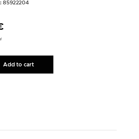
:
85922204
€
l
Add to cart