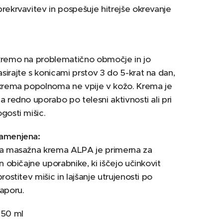
rekrvavitev in pospešuje hitrejše okrevanje
kremo na problematično območje in jo
irajte s konicami prstov 3 do 5-krat na dan,
 krema popolnoma ne vpije v kožo. Krema je
a redno uporabo po telesni aktivnosti ali pri
gosti mišic.
amenjena:
na masažna krema ALPA je primerna za
in običajne uporabnike, ki iščejo učinkovit
rostitev mišic in lajšanje utrujenosti po
aporu.
50 ml