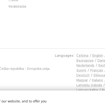
Registracija
Languages
Čeština
English
Български
Dans
Nederlands
Eest
eška republika - Evropska unija.
Suomi
Français
Deutsch
Ελληνι
Magyar
Italiano
Latviešu Valoda
Lietuvių kalba
Po
Português
Rom
Русский
Sloven
 our website, and to offer you
Slovenski
Españ