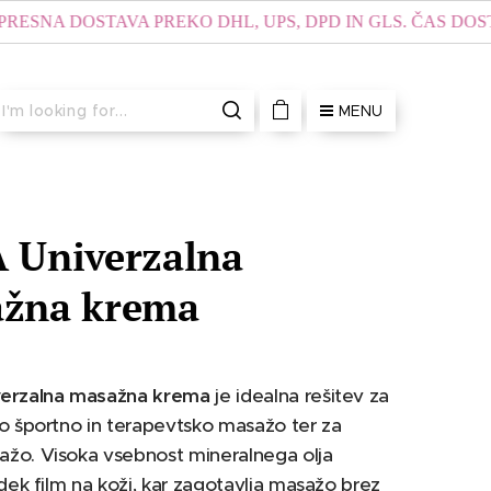
DOSTAVA PREKO DHL, UPS, DPD IN GLS. ČAS DOSTAVE ZA
MENU
 Univerzalna
žna krema
erzalna masažna krema
je idealna rešitev za
o športno in terapevtsko masažo ter za
žo. Visoka vsebnost mineralnega olja
adek film na koži, kar zagotavlja masažo brez