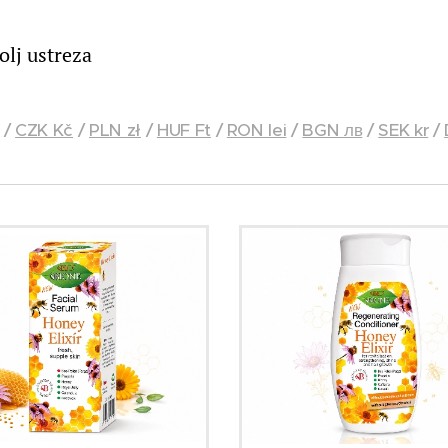
bolj ustreza
/
CZK Kč
/
PLN zł
/
HUF Ft
/
RON lei
/
BGN лв
/
SEK kr
/