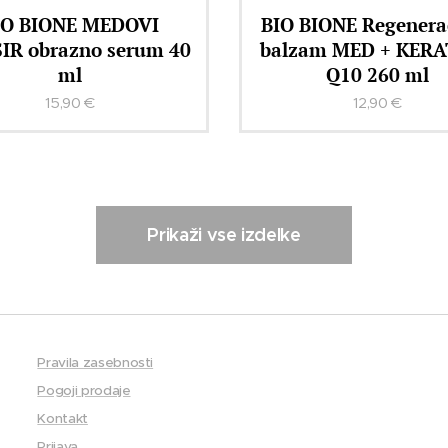
IO BIONE MEDOVI
BIO BIONE Regenerac
IR obrazno serum 40
balzam MED + KERA
ml
Q10 260 ml
15,90
€
12,90
€
Prikaži vse izdelke
Pravila zasebnosti
Pogoji prodaje
Kontakt
Prijava