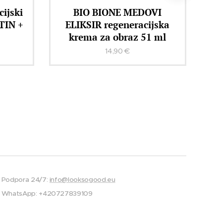
ijski
BIO BIONE MEDOVI
TIN +
ELIKSIR regeneracijska
krema za obraz 51 ml
14,90
€
Podpora 24/7:
info@looksogood.eu
WhatsApp: +420727839109