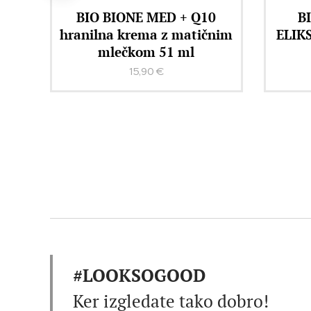
ase
BIO BIONE MED + Q10
B
0 +
hranilna krema z matičnim
ELIKS
mlečkom 51 ml
15,90
€
#LOOKSOGOOD
Ker izgledate tako dobro!