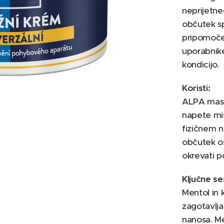
neprijetne
občutek sp
pripomoček
uporabnike,
kondicijo.
Koristi:
ALPA masa
gredients
napete miš
fizičnem n
občutek osv
okrevati p
Ključne se
Mentol in k
zagotavlja
nanosa. Me