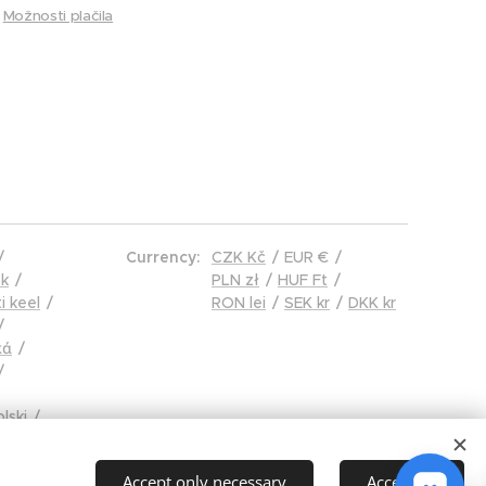
Možnosti plačila
Currency
CZK Kč
EUR €
k
PLN zł
HUF Ft
i keel
RON lei
SEK kr
DKK kr
κά
lski
ână
čina
Accept only necessary
Accept all
ol