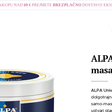
U NAD
69 €
PREJMETE
BREZPLAČNO
DOSTAVO! EKSPRESNA 
ALPA
masa
ALPA Univ
dolgotrajn
samo-masa
ustvari gl