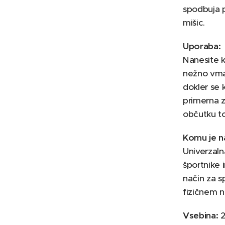
spodbuja p
mišic.
Uporaba:
Nanesite 
nežno vmas
dokler se
primerna z
občutku to
Komu je n
Univerzal
športnike 
način za sp
fizičnem n
Vsebina:
2