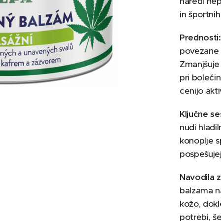
naredi nep
in športnih
Prednosti:
povezane s
Zmanjšuje 
pri boleči
cenijo akt
Ključne se
nudi hladil
konoplje s
pospešujejo
Navodila 
balzama na
kožo, dokl
potrebi, š