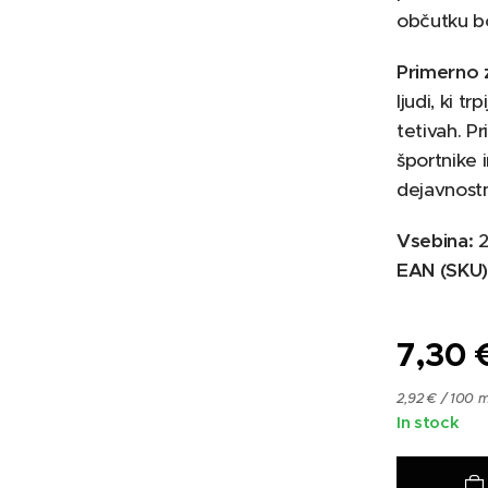
občutku b
Primerno 
ljudi, ki tr
tetivah. P
športnike i
dejavnost
Vsebina:
2
EAN (SKU)
7,30
2,92 € / 100 m
In stock