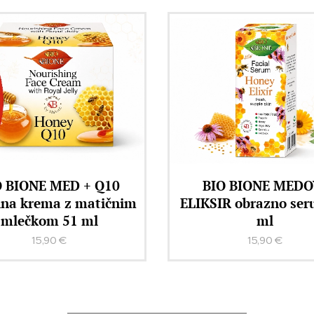
IO BIONE MEDOVI
BIO BIONE Regenerac
IR obrazno serum 40
balzam MED + KERA
ml
Q10 260 ml
15,90
€
12,90
€