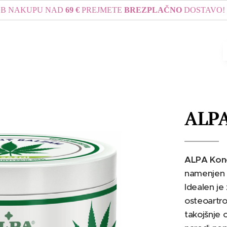
KUPU NAD
69 €
PREJMETE
BREZPLAČNO
DOSTAVO! EKSPRE
ALPA
ALPA Kono
namenjen l
Idealen je 
osteoartro
takojšnje 