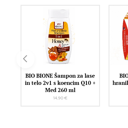
ase
BIO BIONE MED + Q10
B
0 +
hranilna krema z matičnim
ELIKS
mlečkom 51 ml
15,90
€