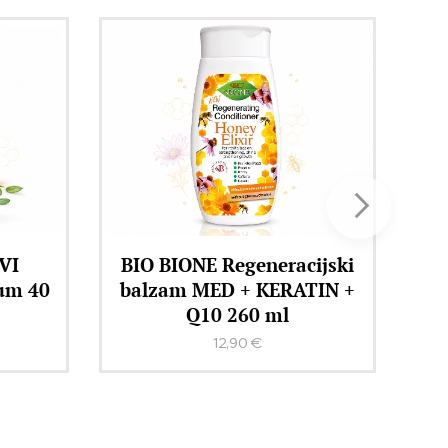
ijski
BIO BIONE MEDOVI
TIN +
ELIKSIR regeneracijska
krema za obraz 51 ml
14,90
€