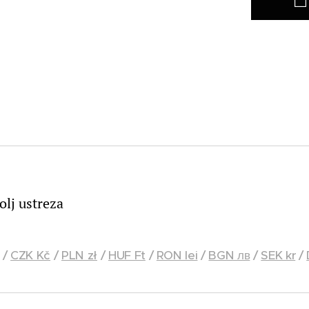
bolj ustreza
/
CZK Kč
/
PLN zł
/
HUF Ft
/
RON lei
/
BGN лв
/
SEK kr
/