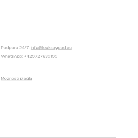
Podpora 24/7:
info@looksogood.eu
WhatsApp: +420727839109
Možnosti plačila