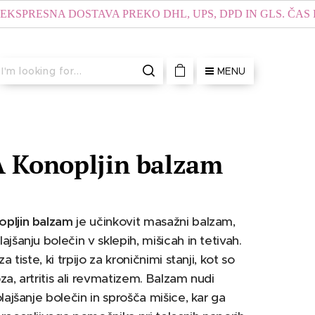
SNA DOSTAVA PREKO DHL, UPS, DPD IN GLS. ČAS DOSTAVE
MENU
 Konopljin balzam
pljin balzam
je učinkovit masažni balzam,
ajšanju bolečin v sklepih, mišicah in tetivah.
za tiste, ki trpijo za kroničnimi stanji, kot so
za, artritis ali revmatizem. Balzam nudi
olajšanje bolečin in sprošča mišice, kar ga