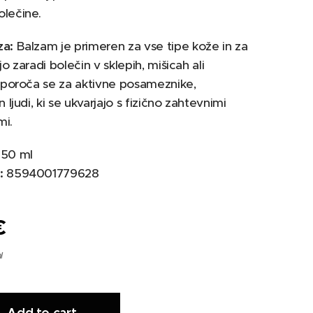
olečine.
za:
Balzam je primeren za vse tipe kože in za
pijo zaradi bolečin v sklepih, mišicah ali
riporoča se za aktivne posameznike,
n ljudi, ki se ukvarjajo s fizično zahtevnimi
mi.
50 ml
:
8594001779628
€
l
Add to cart