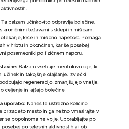
recenljivega pomočnika pri telesnih naporih
 aktivnostih.
Ta balzam učinkovito odpravlja bolečine,
 kroničnimi težavami s sklepi in mišicami.
otekanje, krče in mišično napetost. Pomaga
nah v hrbtu in okončinah, kar še posebej
ivni posamezniki po fizičnem naporu.
stavine:
Balzam vsebuje mentolovo olje, ki
ni učinek in takojšnje olajšanje. Izvlečki
podbujajo regeneracijo, zmanjšujejo vnetja,
 celjenje in lajšajo bolečine.
za uporabo:
Nanesite ustrezno količino
 prizadeto mesto in ga nežno vmasirajte v
er se popolnoma ne vpije. Uporabljajte po
e posebej po telesnih aktivnostih ali ob