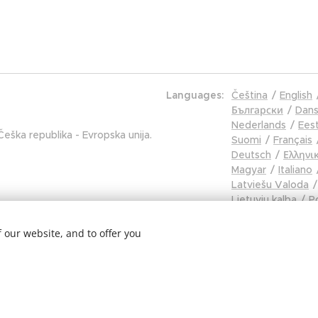
Languages
Čeština
English
Български
Dans
Nederlands
Eest
eška republika - Evropska unija.
Suomi
Français
Deutsch
Ελληνι
Magyar
Italiano
Latviešu Valoda
Lietuvių kalba
Po
Português
Rom
Русский
Sloven
 our website, and to offer you
Slovenski
Españ
Svenska
Türkçe
Українська
Tiế
Hrvatski
Čeština