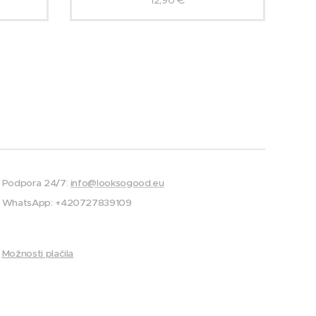
Podpora 24/7:
info@looksogood.eu
WhatsApp: +420727839109
Možnosti plačila