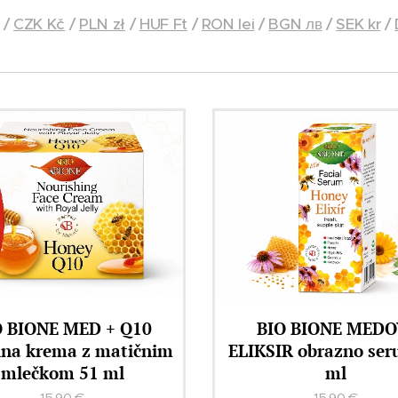
/
CZK Kč
/
PLN zł
/
HUF Ft
/
RON lei
/
BGN лв
/
SEK kr
/
IO BIONE MEDOVI
BIO BIONE Regenerac
IR obrazno serum 40
balzam MED + KERA
ml
Q10 260 ml
15,90
€
12,90
€