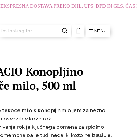
ESNA DOSTAVA PREKO DHL, UPS, DPD IN GLS. ČAS DOSTA
MENU
CIO Konopljino
če milo, 500 ml
tekoče milo s konopljinim oljem za nežno
in osvežitev kože rok.
vanje rok je ključnega pomena za splošno
pomembna pa je tudi nega, ki kožo ne izsušuje.