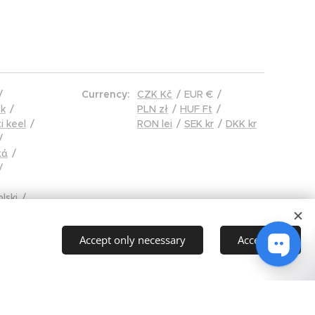
Currency
CZK Kč
EUR €
k
PLN zł
HUF Ft
i keel
RON lei
SEK kr
DKK kr
κά
lski
ână
čina
Accept only necessary
Accept all
ol
ng Việt