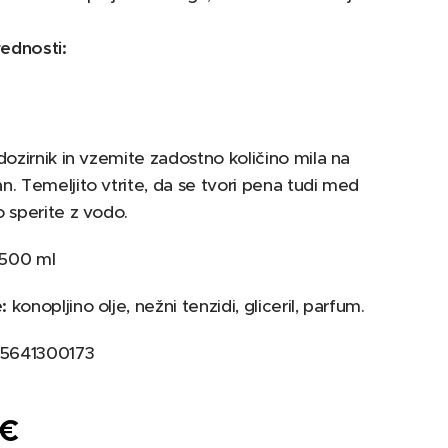
ednosti:
 dozirnik in vzemite zadostno količino mila na
an. Temeljito vtrite, da se tvori pena tudi med
o sperite z vodo.
500 ml
:
konopljino olje, nežni tenzidi, gliceril, parfum.
5641300173
€