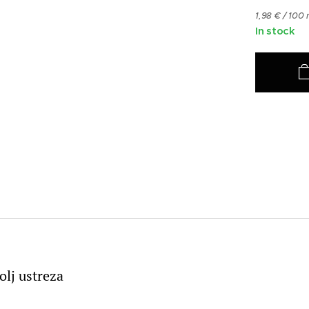
1,98 € / 100 
In stock
bolj ustreza