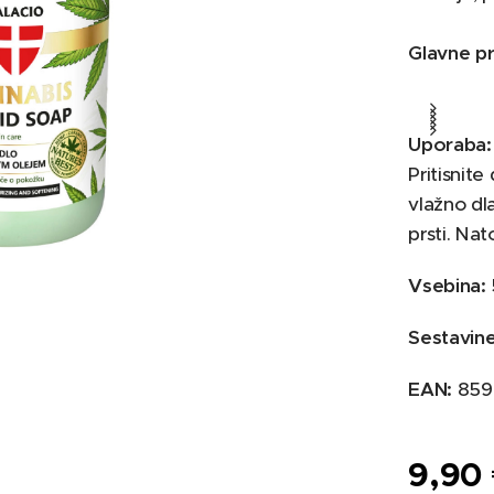
Glavne pr
Uporaba:
Pritisnite
vlažno dl
prsti. Nat
Vsebina:
te, Cocamidopropyl Betaine, Cocamide DEA,
lyquaternium-7, Cannabis Sativa Seed Oil
Sestavine
oate, Styrene/Acrylates Copolymer, Parfum,
Methylisothiazolinone, Limonene, Linalool, CI
EAN:
859
 CI 19140
9,90