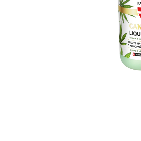
Ingredients Aqua, Sodium Laureth Sulfa
Lauryl Glucoside, Sodium Chloride, Po
Glycereth- 8 Esters, PEG-7 Glyceryl Coc
Citric Acid, Methylchloroisothiazolinone, 
42090,