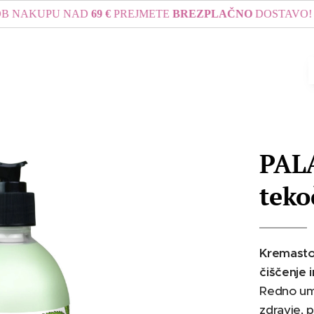
NAKUPU NAD
69 €
PREJMETE
BREZPLAČNO
DOSTAVO! EKSPR
PALA
teko
Kremasto 
čiščenje 
Redno umi
zdravje, 