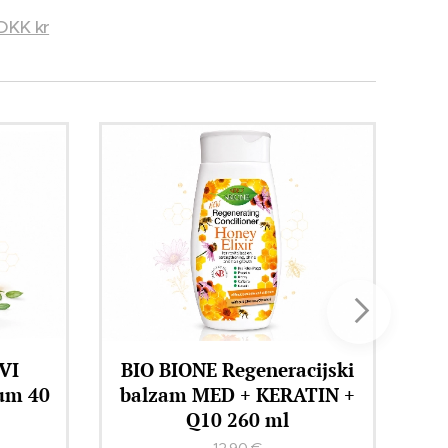
DKK kr
ijski
BIO BIONE MEDOVI
TIN +
ELIKSIR regeneracijska
krema za obraz 51 ml
14,90
€