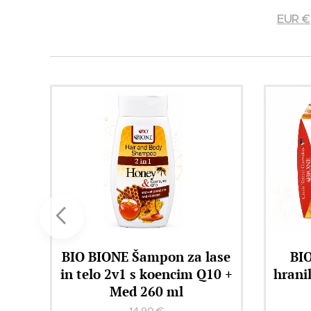
EUR €
ase
BIO BIONE MED + Q10
B
0 +
hranilna krema z matičnim
ELIKS
mlečkom 51 ml
15,90
€