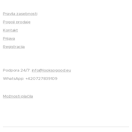
Pravila zasebnosti
Pogoji prodaje
Kontakt
Prijava
Registracija
Podpora 24/7:
info@looksogood.eu
WhatsApp: +420727839109
Možnosti plačila