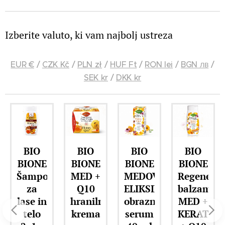
Izberite valuto, ki vam najbolj ustreza
EUR €
/
CZK Kč
/
PLN zł
/
HUF Ft
/
RON lei
/
BGN лв
/
SEK kr
/
DKK kr
BIO
BIO
BIO
BIO
BIONE
BIONE
BIONE
BIONE
I
Šampon
MED +
MEDOVI
Regenerac
za
Q10
ELIKSIR
balzam
i
lase in
hranilna
obrazno
MED +
jevalec
telo
krema
serum
KERATIN