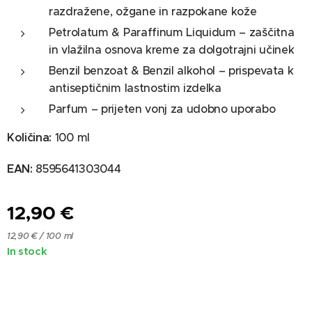
razdražene, ožgane in razpokane kože
Petrolatum & Paraffinum Liquidum – zaščitna
in vlažilna osnova kreme za dolgotrajni učinek
Benzil benzoat & Benzil alkohol – prispevata k
antiseptičnim lastnostim izdelka
Parfum – prijeten vonj za udobno uporabo
Količina:
100 ml
EAN:
8595641303044
12,90
€
12,90 € / 100 ml
In stock