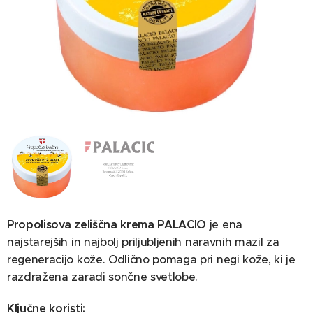
Ingredients: Petrolatum, Paraffinum Liquidum, Cetearyl
Isononanoate, Parfum, Benzyl Benzoate, Benzyl Alcohol,
Propolis Extract, Alcohol, Aqua, CI 16255, Sodium Chloride.
Propolisova zeliščna krema PALACIO
je ena
najstarejših in najbolj priljubljenih naravnih mazil za
regeneracijo kože. Odlično pomaga pri negi kože, ki je
razdražena zaradi sončne svetlobe.
Ključne koristi: