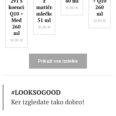
2v1 s
z
40 ml
+ Q10
koencim
matičnim
260
15,90
€
Q10 +
mlečkom
ml
Med
51 ml
12,90
€
260
15,90
€
ml
14,90
€
Prikaži vse izdelke
#LOOKSOGOOD
Ker izgledate tako dobro!