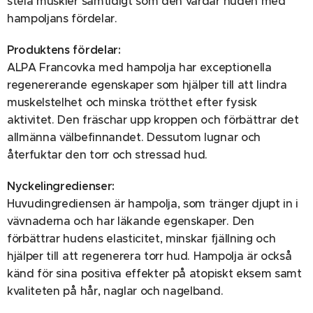
stela muskler samtidigt som den vårdar huden med
hampoljans fördelar.
Produktens fördelar:
ALPA Francovka med hampolja har exceptionella
regenererande egenskaper som hjälper till att lindra
muskelstelhet och minska trötthet efter fysisk
aktivitet. Den fräschar upp kroppen och förbättrar det
allmänna välbefinnandet. Dessutom lugnar och
återfuktar den torr och stressad hud.
Nyckelingredienser:
Huvudingrediensen är hampolja, som tränger djupt in i
vävnaderna och har läkande egenskaper. Den
förbättrar hudens elasticitet, minskar fjällning och
hjälper till att regenerera torr hud. Hampolja är också
känd för sina positiva effekter på atopiskt eksem samt
kvaliteten på hår, naglar och nagelband.