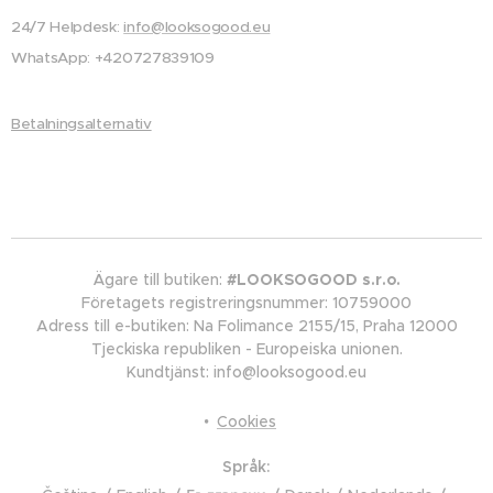
24/7 Helpdesk:
info@looksogood.eu
WhatsApp: +420727839109
Betalningsalternativ
Ägare till butiken:
#LOOKSOGOOD s.r.o.
Företagets registreringsnummer: 10759000
Adress till e-butiken: Na Folimance 2155/15, Praha 12000
Tjeckiska republiken - Europeiska unionen.
Kundtjänst: info@looksogood.eu
Cookies
Språk