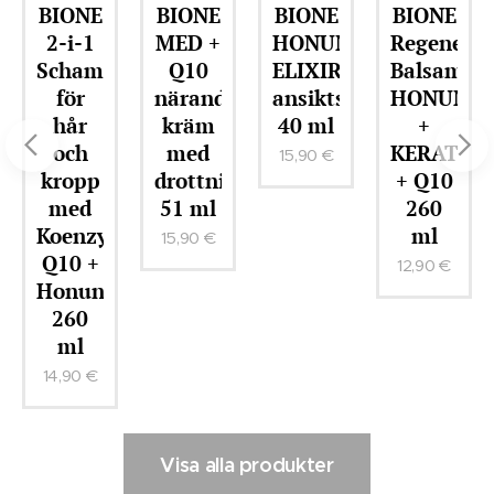
BIONE
BIONE
BIONE
BIONE
ELSIXIR
2-i-1
MED +
HONUNGS-
Regenere
Schampo
Q10
ELIXIR
Balsam
keupborttagare
för
närande
ansiktsserum
HONUNG
hår
kräm
40 ml
+
och
med
KERATIN
15,90
€
kropp
drottninggelé
+ Q10
med
51 ml
260
Koenzym
ml
15,90
€
Q10 +
12,90
€
Honung
260
ml
14,90
€
Visa alla produkter