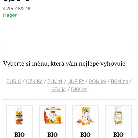
4,31 € / 100 ml
I lager
Vyberte si měnu, která vám nejlépe vyhovuje
EUR €
/
CZK Kč
/
PLN zł
/
HUF Ft
/
RON lei
/
BGN лв
/
SEK kr
/
DKK kr
BIO
BIO
BIO
BIO