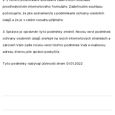
2. S těmito podmínkami souhlasíte zaškrtnutím souhlasu
prostřednictvím internetového formuláře. Zaškrtnutím souhlasu
potvrzujete, že jste seznámen/a s podmínkami ochrany osobních
údajů a že je v celém rozsahu přijímáte.
3. Správce je oprávněn tyto podmínky změnit. Novou verzi podmínek
ochrany osobních údajů zveřejní na svých internetových stránkách a
zároveň Vám zašle novou verzi těchto podmínek Vaši e-mailovou
adresu, kterou jste správci poskytl/a.
Tyto podmínky nabývají účinnosti dnem 01.01.2022