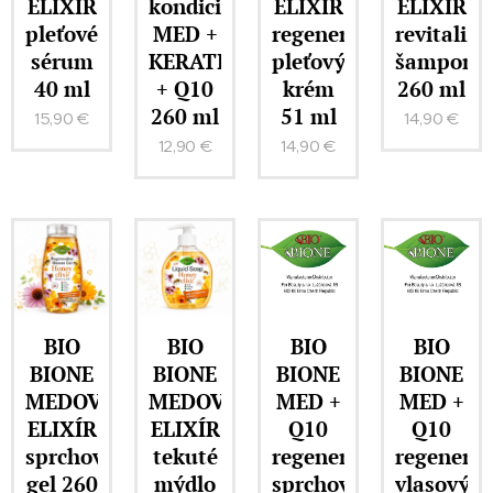
ELIXÍR
kondicionér
ELIXÍR
ELIXÍR
pleťové
MED +
regenerační
revitaliza
sérum
KERATIN
pleťový
šampon
40 ml
+ Q10
krém
260 ml
260 ml
51 ml
15,90
€
14,90
€
12,90
€
14,90
€
BIO
BIO
BIO
BIO
BIONE
BIONE
BIONE
BIONE
MEDOVÝ
MEDOVÝ
MED +
MED +
ELIXÍR
ELIXÍR
Q10
Q10
sprchový
tekuté
regenerační
regenerač
gel 260
mýdlo
sprchový
vlasový