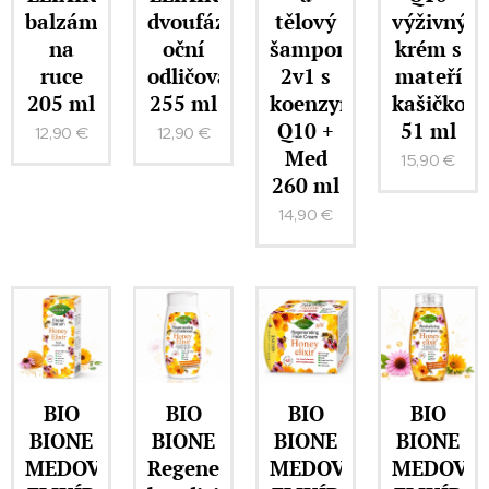
balzám
dvoufázový
tělový
výživný
na
oční
šampon
krém s
ruce
odličovač
2v1 s
mateří
205 ml
255 ml
koenzymem
kašičkou
Q10 +
51 ml
12,90
€
12,90
€
Med
15,90
€
260 ml
14,90
€
BIO
BIO
BIO
BIO
BIONE
BIONE
BIONE
BIONE
MEDOVÝ
Regenerační
MEDOVÝ
MEDOVÝ