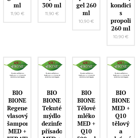
ml
300 ml
gel 260
kondicion
ml
s
11,90
€
11,90
€
propolis
10,90
€
260 ml
10,90
€
BIO
BIO
BIO
BIO
BIONE
BIONE
BIONE
BIONE
Regenerační
Tekuté
Tělové
MED +
vlasový
mýdlo
mléko
Q10
šampon
dezinfekční
MED +
tělový
MED +
přísadou
Q10
a