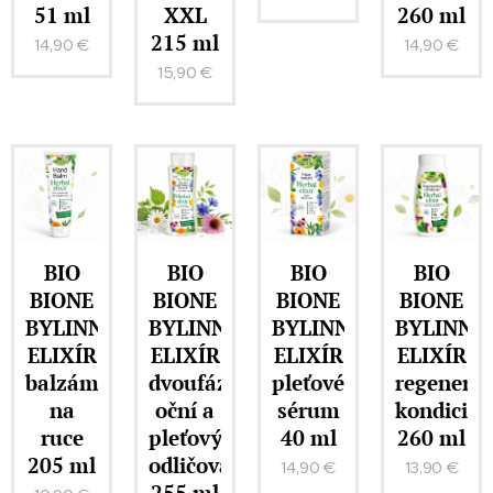
51 ml
XXL
260 ml
215 ml
14,90
€
14,90
€
15,90
€
BIO
BIO
BIO
BIO
BIONE
BIONE
BIONE
BIONE
BYLINNÝ
BYLINNÝ
BYLINNÝ
BYLINNÝ
ELIXÍR
ELIXÍR
ELIXÍR
ELIXÍR
balzám
dvoufázový
pleťové
regenerač
na
oční a
sérum
kondicion
ruce
pleťový
40 ml
260 ml
205 ml
odličovač
14,90
€
13,90
€
255 ml