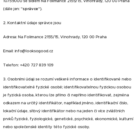
10759000 se sídlem Na Folimance 2155/15, Vinohrady, 120 00 Praha
(dále jen: "
správce
").
2. Kontaktní údaje správce jsou
Adresa: Na Folimance 2155/15, Vinohrady, 120 00 Praha
Email: info@looksogood.cz
Telefon: +420 727 839 109
3. Osobními údaji se rozumí veškeré informace o identifikované nebo
identifikovatelné fyzické osobě; identifikovatelnou fyzickou osobou
je fyzická osoba, kterou lze přímo či nepřímo identifikovat, zejména
odkazem na určitý identifikátor, například jméno, identifikační číslo,
lokační údaje, síťový identifikátor nebo na jeden či více zvláštních
prvků fyzické, fyziologické, genetické, psychické, ekonomické, kulturní
nebo společenské identity této fyzické osoby.