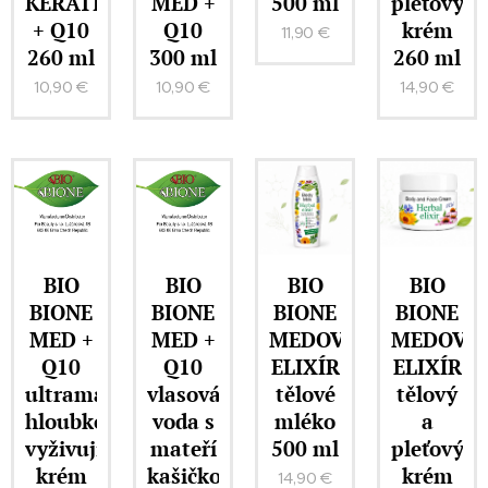
KERATIN
MED +
500 ml
pleťový
+ Q10
Q10
krém
11,90
€
260 ml
300 ml
260 ml
10,90
€
10,90
€
14,90
€
BIO
BIO
BIO
BIO
BIONE
BIONE
BIONE
BIONE
MED +
MED +
MEDOVÝ
MEDOVÝ
Q10
Q10
ELIXÍR
ELIXÍR
ultramastný
vlasová
tělové
tělový
hloubkově
voda s
mléko
a
vyživující
mateří
500 ml
pleťový
krém
kašičkou
krém
14,90
€