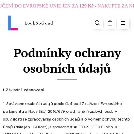
Í DO EVROPSKÉ UNIE JEN ZA
129 Kč
- NAKUPTE ZA NEJM
LookSoGood
Podmínky ochrany
osobních údajů
I.
Základní ustanovení
1. Správcem osobních údajů podle čl. 4 bod 7 nařízení Evropského
parlamentu a Rady (EU) 2016/679 o ochraně fyzických osob v
souvislosti se zpracováním osobních údajů a o volném pohybu těchto
údajů (dále jen: "
GDPR
") je společnost #LOOKSOGOOD s.r.o. IČ: