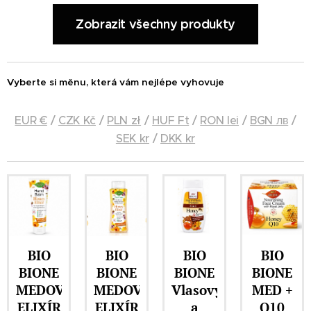
Zobrazit všechny produkty
Vyberte si měnu, která vám nejlépe vyhovuje
EUR €
/
CZK Kč
/
PLN zł
/
HUF Ft
/
RON lei
/
BGN лв
/
SEK kr
/
DKK kr
BIO
BIO
BIO
BIO
BIONE
BIONE
BIONE
BIONE
MEDOVÝ
MEDOVÝ
Vlasový
MED +
ELIXÍR
ELIXÍR
a
Q10