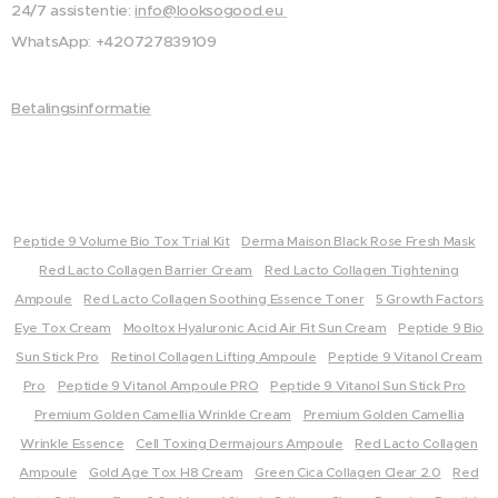
24/7 assistentie:
info@looksogood.eu
WhatsApp: +420727839109
Betalingsinformatie
Peptide 9 Volume Bio Tox Trial Kit
Derma Maison Black Rose Fresh Mask
Red Lacto Collagen Barrier Cream
Red Lacto Collagen Tightening
Ampoule
Red Lacto Collagen Soothing Essence Toner
5 Growth Factors
Eye Tox Cream
Mooltox Hyaluronic Acid Air Fit Sun Cream
Peptide 9 Bio
Sun Stick Pro
Retinol Collagen Lifting Ampoule
Peptide 9 Vitanol Cream
Pro
Peptide 9 Vitanol Ampoule PRO
Peptide 9 Vitanol Sun Stick Pro
Premium Golden Camellia Wrinkle Cream
Premium Golden Camellia
Wrinkle Essence
Cell Toxing Dermajours Ampoule
Red Lacto Collagen
Ampoule
Gold Age Tox H8 Cream
Green Cica Collagen Clear 2.0
Red