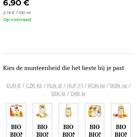
6,90
€
2,76 € / 100 ml
Op voorraad
Kies de munteenheid die het beste bij je past
EUR €
/
CZK Kč
/
PLN zł
/
HUF Ft
/
RON lei
/
BGN лв
/
SEK kr
/
DKK kr
BIO
BIO
BIO
BIO
BIO
E
BIONE
BIONE
BIONE
BIONE
BIONE