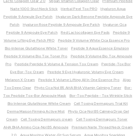
Lacto Collagen Clear 2.0
Vegan Vitamin Collagen Clear
Premium Peptide
Naite 1000 Shot Neck Stick
Herbal Peel Tox PRO
Hyaluron Aqua
Peptide 9 Ampule Eye Patch
Hyaluron Dark Benone Peptide Ampoule Eye
Patch
Hyaluron Rose Peptide 9 Ampoule Eye Patch
Hyaluron Cica
Peptide 9 Ampoule Eye Patch
Red Lactocollagen Eye Pads
Peptide 9
Volume Lifting Eye Patch PRO
Peptide 9 Volume White Cica Essence Pro
Bio-Intense Glutathione White Toner
Peptide 9 Aqua Essence Emulsion
Peptide 9 Volume Bio Tox Toner Pro
Peptide 9 Volume Bio Tox Ampoule
Pro
Peptide Peptide 9 Volume & Tension Tox Cream
Peptide-Tox Bor
Eye Bor-Tox Cream
Peptide 9 Eye Hyaluronic Volumy Eye Cream
Melanon X Cream
Peptide 9 Volume Lifting All In One Essence Pro
Algo
Tox Deep Clear
Phyto Cica Nol B5 AHA BHA Vitamin Calming Toner
Bor-
Tox Peptide Tox-Bor Ampoule Mask
Bor-Tox Peptide - Tox Wrinkle Stick
Bio Intense Glutathione White Cream
Cell Toxing Dermajours Trial Kit
Derma Maison Firming Active Mist
Phyto Cica-Nol B5 Calming Drop Gel
Cream
Cell Toxing Dermajours cream
Cell Toxing Dermajours Toner
AHA BHA Amino Cica-Nol B5 Ampoule
Premium Naite Thread Neck Cream
2.0
Aqua Mooltox Water-Fit Sun Serum
Aqua Mooltox Sparkling