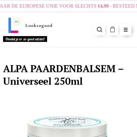
R DE EUROPESE UNIE VOOR SLECHTS
€4,99
- BESTEED MI
Looksogood
Omdat je er zo goed uitziet!
ALPA PAARDENBALSEM –
Universeel 250ml