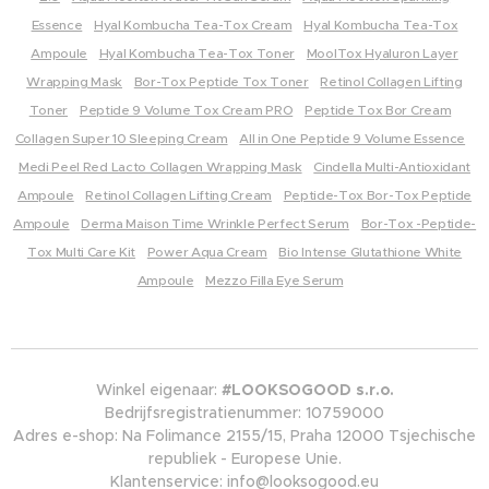
Essence
Hyal Kombucha Tea-Tox Cream
Hyal Kombucha Tea-Tox
Ampoule
Hyal Kombucha Tea-Tox Toner
MoolTox Hyaluron Layer
Wrapping Mask
Bor-Tox Peptide Tox Toner
Retinol Collagen Lifting
Toner
Peptide 9 Volume Tox Cream PRO
Peptide Tox Bor Cream
Collagen Super 10 Sleeping Cream
All in One Peptide 9 Volume Essence
Medi Peel Red Lacto Collagen Wrapping Mask
Cindella Multi-Antioxidant
Ampoule
Retinol Collagen Lifting Cream
Peptide-Tox Bor-Tox Peptide
Ampoule
Derma Maison Time Wrinkle Perfect Serum
Bor-Tox -Peptide-
Tox Multi Care Kit
Power Aqua Cream
Bio Intense Glutathione White
Ampoule
Mezzo Filla Eye Serum
Winkel eigenaar:
#LOOKSOGOOD s.r.o.
Bedrijfsregistratienummer: 10759000
Adres e-shop: Na Folimance 2155/15, Praha 12000 Tsjechische
republiek - Europese Unie.
Klantenservice: info@looksogood.eu