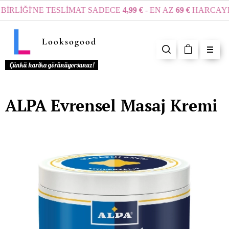
İRLİĞİ'NE TESLİMAT SADECE
4,99 €
- EN AZ
69 €
HARCAYIN
Looksogood
Çünkü harika görünüyorsunuz!
ALPA Evrensel Masaj Kremi