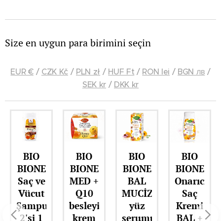
Size en uygun para birimini seçin
EUR €
/
CZK Kč
/
PLN zł
/
HUF Ft
/
RON lei
/
BGN лв
/
SEK kr
/
DKK kr
BIO
BIO
BIO
BIO
BIONE
BIONE
BIONE
BIONE
Saç ve
MED +
BAL
Onarıcı
Vücut
Q10
MUCİZESİ
Saç
Şampuanı
besleyici
yüz
Kremi
2'si 1
krem
serumu
BAL +