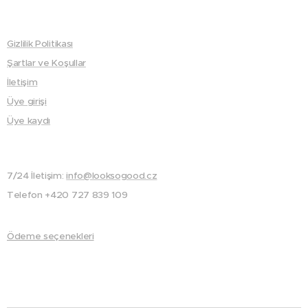
Gizlilik Politikası
Şartlar ve Koşullar
İletişim
Üye girişi
Üye kaydı
7/24 İletişim:
info@looksogood.cz
Telefon +420 727 839 109
Ödeme seçenekleri