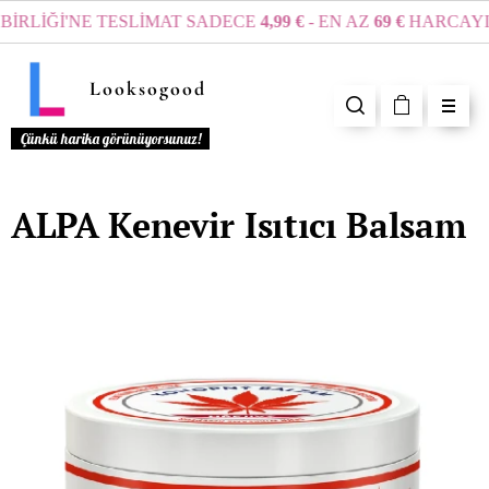
İRLİĞİ'NE TESLİMAT SADECE
4,99 €
- EN AZ
69 €
HARCAYIN 
Looksogood
Çünkü harika görünüyorsunuz!
ALPA Kenevir Isıtıcı Balsam