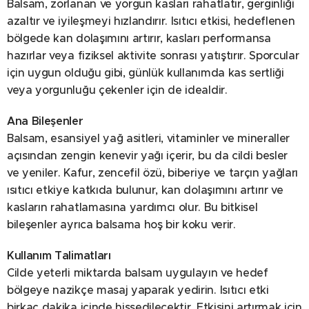
Balsam, zorlanan ve yorgun kasları rahatlatır, gerginliği
azaltır ve iyileşmeyi hızlandırır. Isıtıcı etkisi, hedeflenen
bölgede kan dolaşımını artırır, kasları performansa
hazırlar veya fiziksel aktivite sonrası yatıştırır. Sporcular
için uygun olduğu gibi, günlük kullanımda kas sertliği
veya yorgunluğu çekenler için de idealdir.
Ana Bileşenler
Balsam, esansiyel yağ asitleri, vitaminler ve mineraller
açısından zengin kenevir yağı içerir, bu da cildi besler
ve yeniler. Kafur, zencefil özü, biberiye ve tarçın yağları
ısıtıcı etkiye katkıda bulunur, kan dolaşımını artırır ve
kasların rahatlamasına yardımcı olur. Bu bitkisel
bileşenler ayrıca balsama hoş bir koku verir.
Kullanım Talimatları
Cilde yeterli miktarda balsam uygulayın ve hedef
bölgeye nazikçe masaj yaparak yedirin. Isıtıcı etki
birkaç dakika içinde hissedilecektir. Etkisini artırmak için