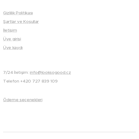
Gizlilik Politikası
Şartlar ve Koşullar
İletişim
Üye girişi
Üye kaydı
7/24 İletişim:
info@looksogood.cz
Telefon +420 727 839 109
Ödeme seçenekleri