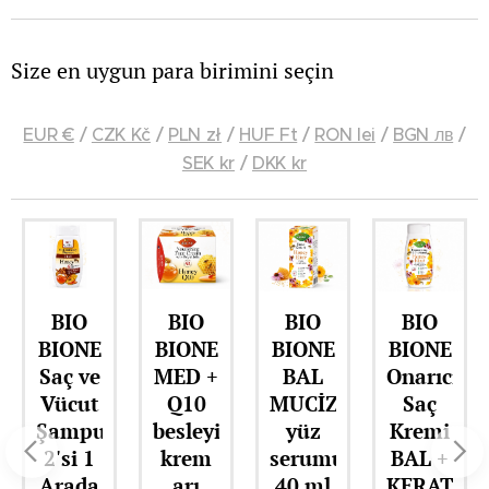
Size en uygun para birimini seçin
EUR €
/
CZK Kč
/
PLN zł
/
HUF Ft
/
RON lei
/
BGN лв
/
SEK kr
/
DKK kr
BIO
BIO
BIO
BIO
BIONE
BIONE
BIONE
BIONE
Saç ve
MED +
BAL
Onarıcı
Vücut
Q10
MUCİZESİ
Saç
Şampuanı
besleyici
yüz
Kremi
2'si 1
krem
serumu
BAL +
Arada
arı
40 ml
KERATİN