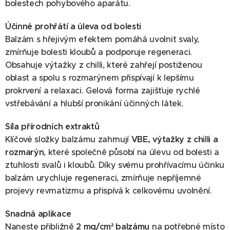
bolestech pohybového aparátu.
Účinné prohřátí a úleva od bolesti
Balzám s hřejivým efektem pomáhá uvolnit svaly,
zmírňuje bolesti kloubů a podporuje regeneraci.
Obsahuje výtažky z chilli, které zahřejí postiženou
oblast a spolu s rozmarýnem přispívají k lepšímu
prokrvení a relaxaci. Gelová forma zajišťuje rychlé
vstřebávání a hlubší pronikání účinných látek.
Síla přírodních extraktů
Klíčové složky balzámu zahrnují
VBE, výtažky z chilli a
rozmarýn
, které společně působí na úlevu od bolesti a
ztuhlosti svalů i kloubů. Díky svému prohřívacímu účinku
balzám urychluje regeneraci, zmírňuje nepříjemné
projevy revmatizmu a přispívá k celkovému uvolnění.
Snadná aplikace
Naneste přibližně
2 mg/cm² balzámu
na potřebné místo