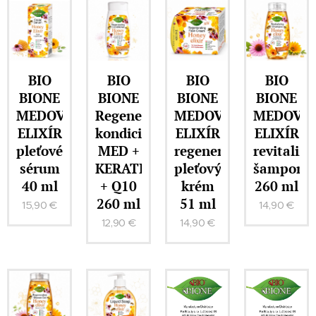
BIO
BIO
BIO
BIO
BIONE
BIONE
BIONE
BIONE
MEDOVÝ
Regenerační
MEDOVÝ
MEDOVÝ
ELIXÍR
kondicionér
ELIXÍR
ELIXÍR
pleťové
MED +
regenerační
revitaliza
sérum
KERATIN
pleťový
šampon
40 ml
+ Q10
krém
260 ml
260 ml
51 ml
15,90
€
14,90
€
12,90
€
14,90
€