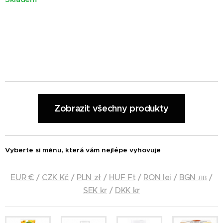
Zobrazit všechny produkty
Vyberte si měnu, která vám nejlépe vyhovuje
EUR €
/
CZK Kč
/
PLN zł
/
HUF Ft
/
RON lei
/
BGN лв
/
SEK kr
/
DKK kr