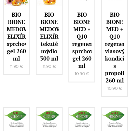
BIO
BIO
BIO
BIO
BIONE
BIONE
BIONE
BIONE
MEDOVÝ
MEDOVÝ
MED +
MED +
ELIXÍR
ELIXÍR
Q10
Q10
sprchový
tekuté
regenerační
regenerač
gel 260
mýdlo
sprchový
vlasový
ml
300 ml
gel 260
kondicion
ml
s
11,90
€
11,90
€
propolis
10,90
€
260 ml
10,90
€