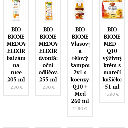
BIO
BIO
BIO
BIO
BIONE
BIONE
BIONE
BIONE
MEDOVÝ
MEDOVÝ
Vlasový
MED +
ELIXÍR
ELIXÍR
a
Q10
balzám
dvoufázový
tělový
výživný
na
oční
šampon
krém s
ruce
odličovač
2v1 s
mateří
205 ml
255 ml
koenzymem
kašičkou
Q10 +
51 ml
12,90
€
12,90
€
Med
15,90
€
260 ml
14,90
€