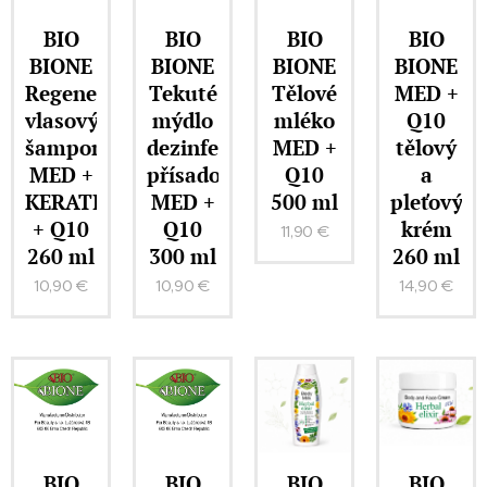
BIO
BIO
BIO
BIO
BIONE
BIONE
BIONE
BIONE
Regenerační
Tekuté
Tělové
MED +
vlasový
mýdlo
mléko
Q10
šampon
dezinfekční
MED +
tělový
MED +
přísadou
Q10
a
KERATIN
MED +
500 ml
pleťový
+ Q10
Q10
krém
11,90
€
260 ml
300 ml
260 ml
10,90
€
10,90
€
14,90
€
BIO
BIO
BIO
BIO