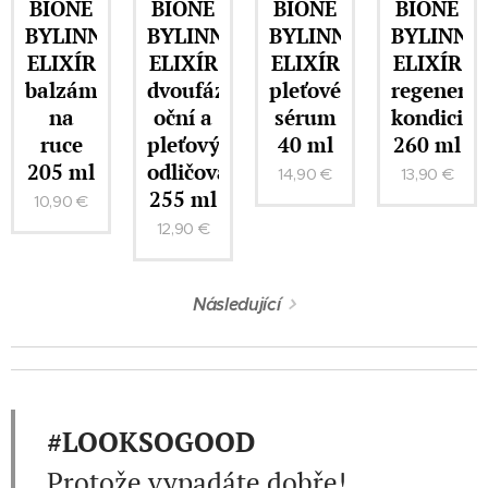
BIONE
BIONE
BIONE
BIONE
BYLINNÝ
BYLINNÝ
BYLINNÝ
BYLINNÝ
ELIXÍR
ELIXÍR
ELIXÍR
ELIXÍR
balzám
dvoufázový
pleťové
regenerač
na
oční a
sérum
kondicion
ruce
pleťový
40 ml
260 ml
205 ml
odličovač
14,90
€
13,90
€
255 ml
10,90
€
12,90
€
Následující
#LOOKSOGOOD
Protože vypadáte dobře!