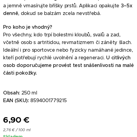
a jemně vmasírujte bříšky prstů. Aplikaci opakujte
3–5x
denně
, dokud se balzám zcela nevstřebá.
Pro koho je vhodný?
Pro všechny, kdo trpí bolestmi kloubů, svalů a zad,
včetně osob s artritidou, revmatizmem či záněty šlach.
Ideální i pro sportovce nebo fyzicky namáhané jedince,
kteří potřebují rychlé uvolnění a regeneraci.
U citlivých
osob doporučujeme provést test snášenlivosti na malé
části pokožky.
Obsah:
250 ml
EAN (SKU):
8594001779215
6,90
€
2,76 € / 100 ml
Skladem