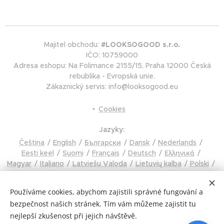
Majitel obchodu:
#LOOKSOGOOD s.r.o.
IČO: 10759000
Adresa eshopu: Na Folimance 2155/15, Praha 12000 Česká
rebublika - Evropská unie.
Zákaznický servis: info@looksogood.eu
Cookies
Jazyky
Čeština
English
Български
Dansk
Nederlands
Eesti keel
Suomi
Français
Deutsch
Ελληνικά
Magyar
Italiano
Latviešu Valoda
Lietuvių kalba
Polski
Português
Română
Русский
Slovenčina
Slovenski
Español
Svenska
Türkçe
Українська
Tiếng Việt
Používáme cookies, abychom zajistili správné fungování a
Hrvatski
Čeština
bezpečnost našich stránek. Tím vám můžeme zajistit tu
Měna
nejlepší zkušenost při jejich návštěvě.